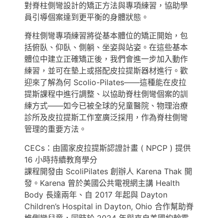
對脊柱側彎設計的矯正方法與專項練習，協助學
員引導個案達到更平衡的身體狀態。
脊柱側彎專項練習將從基本體位的矯正開始，包
括俯臥、仰臥、側躺、坐姿與站姿。在這些基本
體位中建立正確矯正後，我們會進一步加入動作
練習，並可在墊上或搭配皮拉提斯器材進行。歡
迎來了解為何 Scolio-Pilates——這種能在皮拉
提斯課程中進行調整、以協助脊柱側彎個案的訓
練方式——如今已被全球的兒童醫院、物理治療
診所及皮拉提斯工作室廣泛採用，作為脊柱側彎
管理的重要方法。
CECs：由國家皮拉提斯認證計畫 ( NPCP ) 提供
16 小時持續教育學分
課程開發由 ScoliPilates 創辦人 Karena Thak 開
發。Karena 曾於美國公共電視網主講 Health
Body 長達兩年、自 2017 年起與 Dayton
Children’s Hospital in Dayton, Ohio 合作幫助脊
椎側彎兒童，同時於 2024 年與來自美國約翰霍