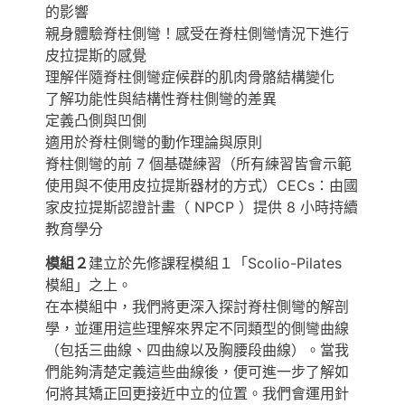
的影響
親身體驗脊柱側彎！感受在脊柱側彎情況下進行
皮拉提斯的感覺
理解伴隨脊柱側彎症候群的肌肉骨骼結構變化
了解功能性與結構性脊柱側彎的差異
定義凸側與凹側
適用於脊柱側彎的動作理論與原則
脊柱側彎的前 7 個基礎練習（所有練習皆會示範
使用與不使用皮拉提斯器材的方式）CECs：由國
家皮拉提斯認證計畫（ NPCP ）提供 8 小時持續
教育學分
模組２
建立於先修課程模組１「Scolio-Pilates
模組」之上。
在本模組中，我們將更深入探討脊柱側彎的解剖
學，並運用這些理解來界定不同類型的側彎曲線
（包括三曲線、四曲線以及胸腰段曲線）。當我
們能夠清楚定義這些曲線後，便可進一步了解如
何將其矯正回更接近中立的位置。我們會運用針