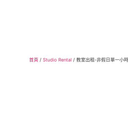
教室出租-非假日單
首頁
/
Studio Rental
/ 教室出租-非假日單一小