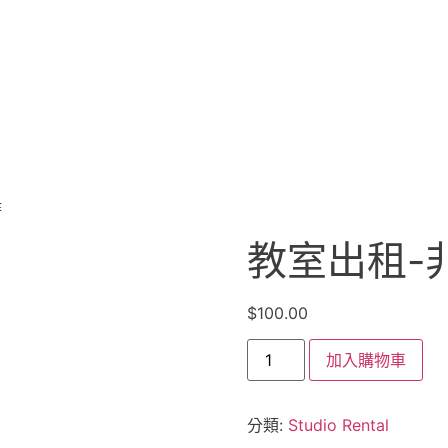
一小時
時
教室出租-
$
100.00
加入購物車
分類:
Studio Rental